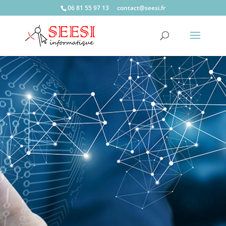
06 81 55 97 13
c
catno
ees@t
rf.is