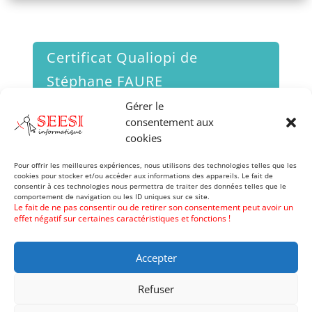
Certificat Qualiopi de
Stéphane FAURE
Gérer le
consentement aux
Certificat Qualiopi de
cookies
Alexandre FAURE
Pour offrir les meilleures expériences, nous utilisons des technologies telles que les
cookies pour stocker et/ou accéder aux informations des appareils. Le fait de
consentir à ces technologies nous permettra de traiter des données telles que le
comportement de navigation ou les ID uniques sur ce site.
Le fait de ne pas consentir ou de retirer son consentement peut avoir un
effet négatif sur certaines caractéristiques et fonctions !
Nos formations :
AutoCAD
Draftsight
GstarCAD
Intelliplus
Inventor
Solidworks
Visio
Accepter
SEESI-INFORMATIQUE
Refuser
Tous droits réservés © 2026
Version 2 du site