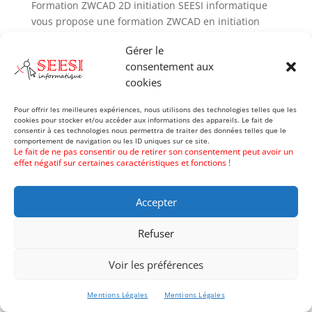
Formation ZWCAD 2D initiation SEESI informatique
vous propose une formation ZWCAD en initiation
adaptée à votre niveau et à vos besoins permettant
Gérer le
d’être autonome avec le logiciel de DAO/CAO en 2D
consentement aux
Modalités pédagogiques : Intra sur site en présentiel
cookies
Ou...
Pour offrir les meilleures expériences, nous utilisons des technologies telles que les
cookies pour stocker et/ou accéder aux informations des appareils. Le fait de
consentir à ces technologies nous permettra de traiter des données telles que le
comportement de navigation ou les ID uniques sur ce site.
Le fait de ne pas consentir ou de retirer son consentement peut avoir un
effet négatif sur certaines caractéristiques et fonctions !
Nos formations :
AutoCAD
Draftsight
GstarCAD
Intelliplus
Inventor
Solidworks
Visio
Accepter
SEESI-INFORMATIQUE
Refuser
Tous droits réservés © 2026
Version 2 du site
Mentions Légales | CGV | Politique de confidentialité
Voir les préférences
Création de site internet
Mentions Légales
Mentions Légales
H. Guillaumont