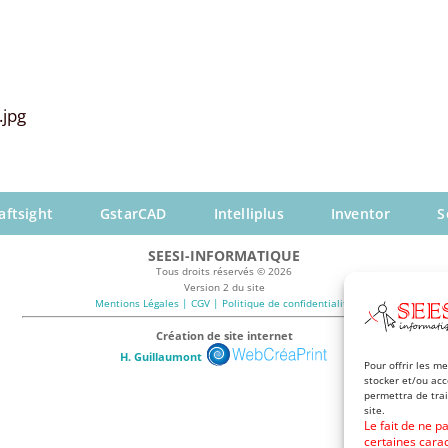
.jpg
aftsight
GstarCAD
Intelliplus
Inventor
S
SEESI-INFORMATIQUE
Tous droits réservés © 2026
Version 2 du site
Mentions Légales | CGV | Politique de confidentialité
Création de site internet
H. Guillaumont
Pour offrir les m
stocker et/ou acc
permettra de tra
site.
Le fait de ne p
certaines carac