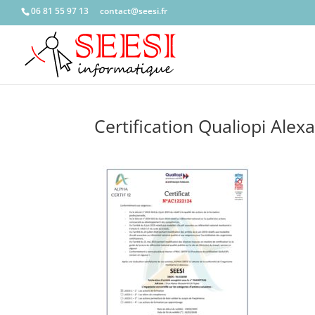
06 81 55 97 13
c
catno
ees@t
rf.is
Certification Qualiopi Alex