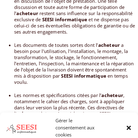
en discussion de l’objet de prestation. Une telle
discussion et toute autre forme de participation de
l’
acheteur
restent sans influence sur la responsabilité
exclusive de
SEESI informatique
et ne dispense pas
celui-ci de ses éventuelles obligations de garantie ou de
ses autres engagements.
Les documents de toutes sortes dont l’
acheteur
a
besoin pour l’utilisation, l’installation, le montage, la
transformation, le stockage, le fonctionnement,
l’entretien, l’inspection, la maintenance et la réparation
de l’objet de la livraison doivent être spontanément
mis à disposition par
SEESI informatique
en temps
voulu.
Les normes et spécifications citées par l’
acheteur
,
notamment le cahier des charges, sont à appliquer
dans leur version la plus récente. Ces directives de
l’
acheteur
doivent être réclamées par
SEESI
informatique
dans la mesure où elles n’ont pas
Gérer le
encore été mises à sa disposition.
consentement aux
cookies