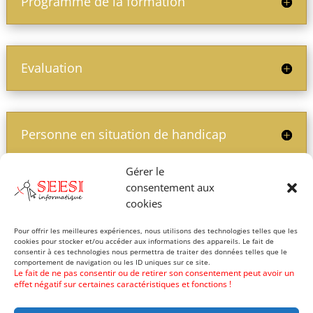
Programme de la formation
Evaluation
Personne en situation de handicap
Gérer le
consentement aux
Prix de la formation
cookies
Pour offrir les meilleures expériences, nous utilisons des technologies telles que les
cookies pour stocker et/ou accéder aux informations des appareils. Le fait de
consentir à ces technologies nous permettra de traiter des données telles que le
comportement de navigation ou les ID uniques sur ce site.
Le fait de ne pas consentir ou de retirer son consentement peut avoir un
effet négatif sur certaines caractéristiques et fonctions !
Nos formations :
AutoCAD
Draftsight
GstarCAD
Intelliplus