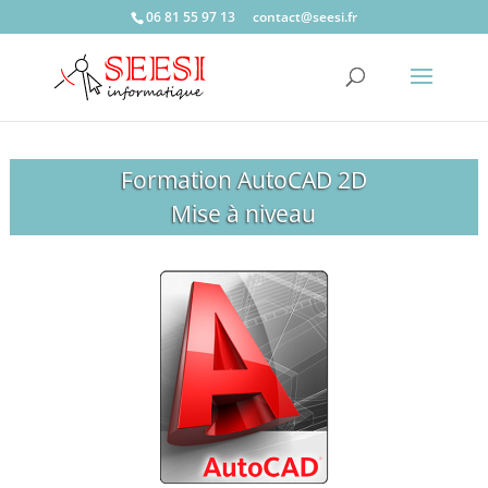
06 81 55 97 13
c
catno
ees@t
rf.is
Formation AutoCAD 2D
Mise à niveau