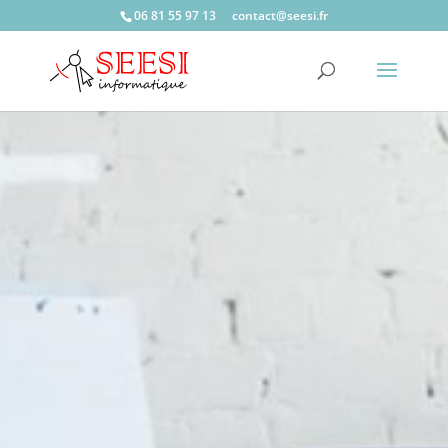
06 81 55 97 13
c
catno
ees@t
rf.is