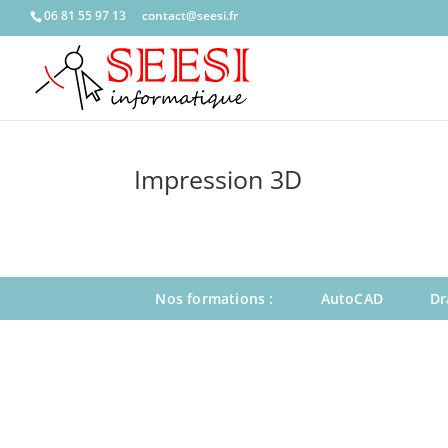
06 81 55 97 13
c
catno
ees@t
rf.is
Impression 3D
Nos formations :
AutoCAD
Dr